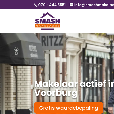
070 - 444 5551
info@smashmakelaar
Makelaar actief i
Voorburg
Gratis waardebepaling