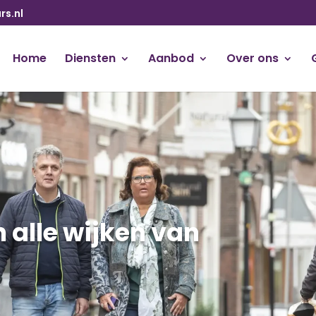
s.nl
Home
Diensten
Aanbod
Over ons
n alle wijken van