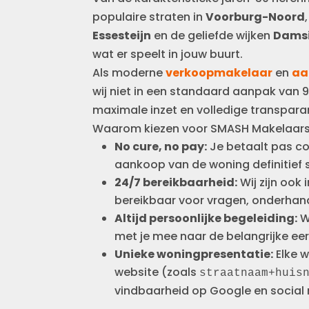
populaire straten in
Voorburg-Noord
Essesteijn
en de geliefde wijken
Dams
wat er speelt in jouw buurt.
Als moderne
verkoopmakelaar
en
aa
wij niet in een standaard aanpak van 9
maximale inzet en volledige transparan
Waarom kiezen voor SMASH Makelaars
No cure, no pay:
Je betaalt pas c
aankoop van de woning definitief 
24/7 bereikbaarheid:
Wij zijn ook
bereikbaar voor vragen, onderhand
Altijd persoonlijke begeleiding:
W
met je mee naar de belangrijke eer
Unieke woningpresentatie:
Elke w
website (zoals
straatnaam+huis
vindbaarheid op Google en social